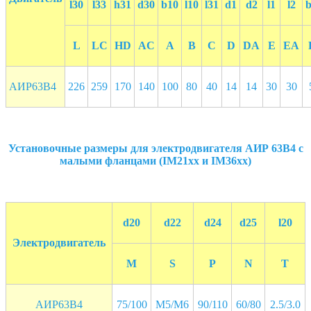
l30
l33
h31
d
30
b10
l10
l31
d1
d2
l1
l2
L
LC
HD
AC
A
B
C
D
DА
E
ЕА
АИР63В4
226
259
170
140
100
80
40
14
14
30
30
Установочные размеры для электродвигателя АИР 63В4 с
малыми фланцами (IM21хх и IM36хх)
d20
d22
d24
d25
l20
Электродвигатель
M
S
P
N
T
АИР63В4
75/100
M5/M6
90/110
60/80
2.5/3.0