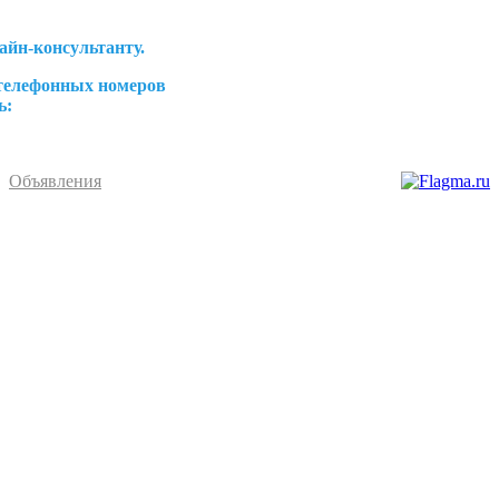
айн-консультанту.
 телефонных номеров
ь:
Объявления