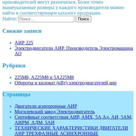
производителей могут различаться. Более точно
вышеуказанные размеры у каждого производителя можно
найти в соответствующем каталоге продукции.
Найти:
Свежие записи
АИР 225
Электродвигатели АИР. Производитель Электромашина
АО
Рубрики
225М8, А225М8 и 5А225М8
Обороты и киловат (кВт) электродвигателей аир
Страницы
Двигатели асинхронные АИР
Могилевский завод Электродвигатель
Сертификат соответствия АИР, АМХ, 5А,Ад, АИ, 5АМ,
АИРМ, АДМ, 5АИ
ТЕХНИЧЕСКИЕ ХАРАКТЕРИСТИКИ ДВИГАТЕЛИ
АИР ТРЕХФАЗНЫЕ АСИНХРОННЫЕ