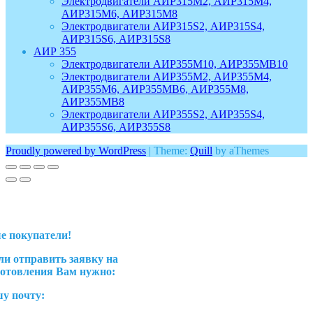
Электродвигатели АИР315M2, АИР315M4,
АИР315M6, АИР315M8
Электродвигатели АИР315S2, АИР315S4,
АИР315S6, АИР315S8
АИР 355
Электродвигатели АИР355M10, АИР355MB10
Электродвигатели АИР355M2, АИР355M4,
АИР355M6, АИР355MB6, АИР355M8,
АИР355MB8
Электродвигатели АИР355S2, АИР355S4,
АИР355S6, АИР355S8
Proudly powered by WordPress
|
Theme:
Quill
by aThemes
е покупатели!
ли отправить заявку на
готовления Вам нужно:
шу почту: