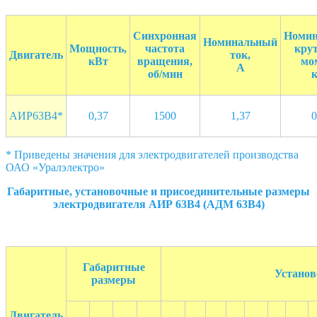
Синхронная
Номи
Номинальный
Мощность,
частота
кру
Двигатель
ток,
кВт
вращения,
мо
А
об/мин
АИР63В4*
0,37
1500
1,37
0
* Приведены значения для электродвигателей производства
ОАО «Уралэлектро»
Габаритные, установочные и присоединительные размеры
электродвигателя АИР 63В4 (АДМ 63В4)
Габаритные
Установ
размеры
Двигатель