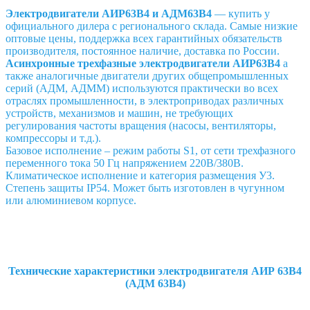
Электродвигатели АИР63В4 и АДМ63В4
— купить у
официального дилера с регионального склада. Самые низкие
оптовые цены, поддержка всех гарантийных обязательств
производителя, постоянное наличие, доставка по России.
Асинхронные трехфазные электродвигатели АИР63В4
а
также аналогичные двигатели других общепромышленных
серий (АДМ, АДММ) используются практически во всех
отраслях промышленности, в электроприводах различных
устройств, механизмов и машин, не требующих
регулирования частоты вращения (насосы, вентиляторы,
компрессоры и т.д.).
Базовое исполнение – режим работы S1, от сети трехфазного
переменного тока 50 Гц напряжением 220В/380В.
Климатическое исполнение и категория размещения У3.
Степень защиты IP54. Может быть изготовлен в чугунном
или алюминиевом корпусе.
Технические характеристики электродвигателя АИР 63В4
(АДМ 63В4)