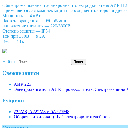
Общепромышленный асинхронный электродвигатель АИР 112 MB6
Применяется для комплектации насосов, вентиляторов и друг
Мощность — 4 кВт
Частота вращения — 950 об/мин
напряжение питания — 220/3800В
Степень защиты — IP54
Ток при 380В — 9,2А
Вес — 48 кг
Найти:
Свежие записи
АИР 225
Электродвигатели АИР. Производитель Электромашина
Рубрики
225М8, А225М8 и 5А225М8
Обороты и киловат (кВт) электродвигателей аир
Страницы