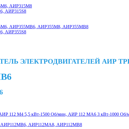
5M6, АИР315M8
S6, АИР315S8
55M6, АИР355MB6, АИР355M8, АИР355MB8
S6, АИР355S8
ТЕЛЬ ЭЛЕКТРОДВИГАТЕЛЕЙ АИР Т
МВ6
6
 АИР 112 М4 5,5 кВт-1500 Об/мин, АИР 112 МА6 3 кВт-1000 Об
, АИР112МВ6, АИР112МА8, АИР112МВ8